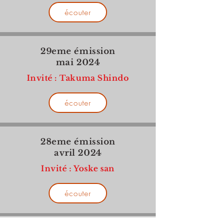
écouter
29eme émission
mai 2024
Invité : Takuma Shindo
écouter
28eme émission
avril 2024
Invité : Yoske san
écouter