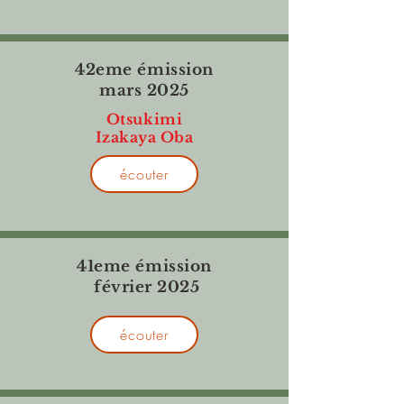
42eme émission
mars 2025
Otsukimi
Izakaya Oba
écouter
41eme émission
février 2025
écouter