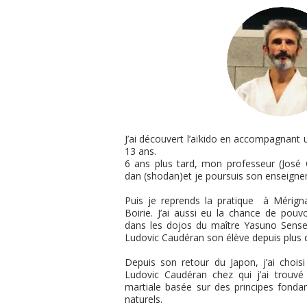
J’ai découvert l’aïkido en accompagnant u
13 ans.
6 ans plus tard, mon professeur (José
dan (shodan)et je poursuis son enseigne
Puis je reprends la pratique à Mérig
Boirie. J’ai aussi eu la chance de pouvo
dans les dojos du maître Yasuno Sensei
Ludovic Caudéran son élève depuis plus 
Depuis son retour du Japon, j’ai chois
Ludovic Caudéran chez qui j’ai trouvé 
martiale basée sur des principes fon
naturels.