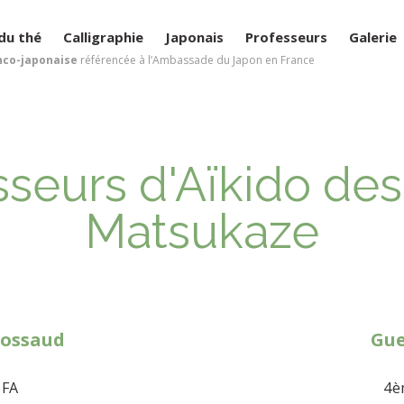
du thé
Calligraphie
Japonais
Professeurs
Galerie
nco-japonaise
référencée à l’Ambassade du Japon en France
sseurs d'Aïkido des
Matsukaze
rossaud
Gue
UFA
4è