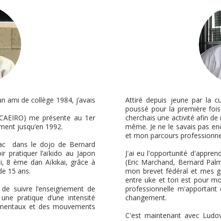
n ami de collège 1984, j’avais
Attiré depuis jeune par la cu
poussé pour la première fois
 CAEIRO) me présente au 1er
cherchais une activité afin de
ment jusqu’en 1992.
même. Je ne le savais pas en
et mon parcours professionnel
nac dans le dojo de Bernard
ir pratiquer l’aïkido au Japon
J'ai eu l'opportunité d'appre
, 8 ème dan Aïkikai, grâce à
(Eric Marchand, Bernard Palmi
de 15 ans.
mon brevet fédéral et mes g
entre uke et tori est pour m
i de suivre l’enseignement de
professionnelle m'apportant 
une pratique d’une intensité
changement.
damentaux et des mouvements
C'est maintenant avec Ludo